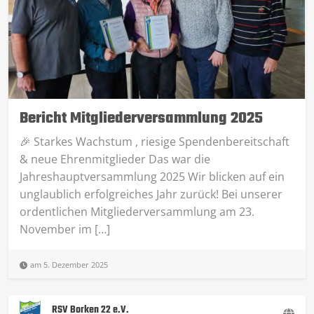
Bericht Mitgliederversammlung 2025
🎉 Starkes Wachstum , riesige Spendenbereitschaft
& neue Ehrenmitglieder Das war die
Jahreshauptversammlung 2025 Wir blicken auf ein
unglaublich erfolgreiches Jahr zurück! Bei unserer
ordentlichen Mitgliederversammlung am 23.
November im […]
am 5. Dezember 2025
RSV Borken 22 e.V.