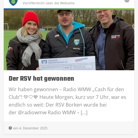
Veröffentlicht über die Webseite
Der RSV hat gewonnen
Wir haben gewonnen – Radio WMW „Cash für den
Club“! 💚🤍💙 Heute Morgen, kurz vor 7 Uhr, war es
endlich so weit: Der RSV Borken wurde bei
der @radiowmw Radio WMW – […]
am 4. Dezember 2025