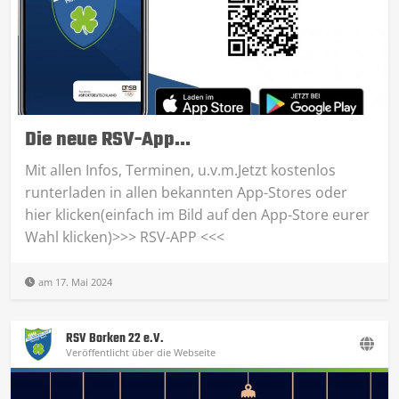
Die neue RSV-App…
Mit allen Infos, Terminen, u.v.m.Jetzt kostenlos
runterladen in allen bekannten App-Stores oder
hier klicken(einfach im Bild auf den App-Store eurer
Wahl klicken)>>> RSV-APP <<<
am 17. Mai 2024
RSV Borken 22 e.V.
Veröffentlicht über die Webseite