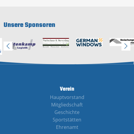
Unsere Sponsoren
Verein
Hauptvorstand
Mitgliedschaft
Geschichte
Sportstätten
Ehrenamt