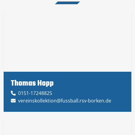
Thomas Hopp
0151-17248825
vereinskollektion@fussball.rsv-borken.de