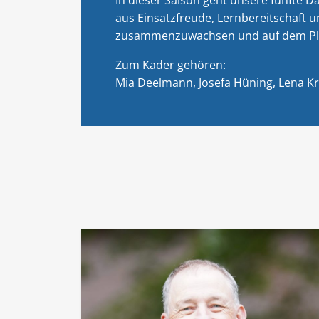
aus Einsatzfreude, Lernbereitschaft 
zusammenzuwachsen und auf dem Platz 
Zum Kader gehören:
Mia Deelmann, Josefa Hüning, Lena Kr