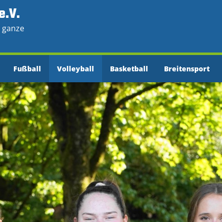
e.V.
e ganze
Fußball
Volleyball
Basketball
Breitensport