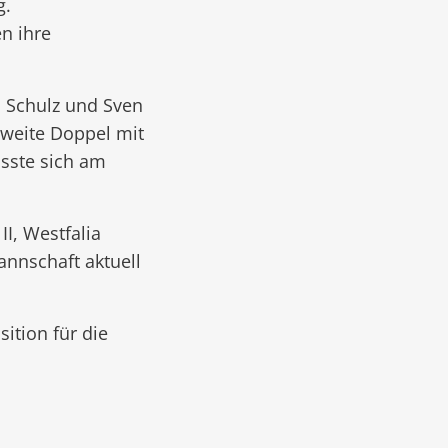
g.
n ihre
d Schulz und Sven
zweite Doppel mit
usste sich am
I, Westfalia
annschaft aktuell
ition für die