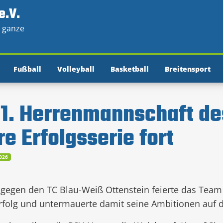
e.V.
e ganze
Fußball
Volleyball
Basketball
Breitensport
 1. Herrenmannschaft d
re Erfolgsserie fort
2026
 gegen den TC Blau-Weiß Ottenstein feierte das Team
rfolg und untermauerte damit seine Ambitionen auf d