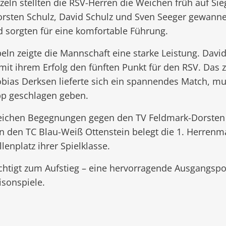
nzeln stellten die RSV-Herren die Weichen früh auf Sie
orsten Schulz, David Schulz und Sven Seeger gewanne
sorgten für eine komfortable Führung.
ln zeigte die Mannschaft eine starke Leistung. Davi
mit ihrem Erfolg den fünften Punkt für den RSV. Das 
obias Derksen lieferte sich ein spannendes Match, m
p geschlagen geben.
eichen Begegnungen gegen den TV Feldmark-Dorsten I
n den TC Blau-Weiß Ottenstein belegt die 1. Herrenm
lenplatz ihrer Spielklasse.
htigt zum Aufstieg – eine hervorragende Ausgangspos
isonspiele.