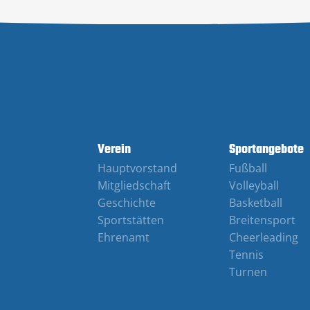
Verein
Sportangebote
Hauptvorstand
Fußball
Mitgliedschaft
Volleyball
Geschichte
Basketball
Sportstätten
Breitensport
Ehrenamt
Cheerleading
Tennis
Turnen